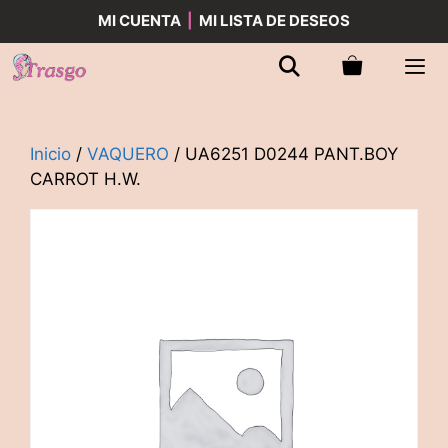
Saltar
MI CUENTA
|
MI LISTA DE DESEOS
al
contenido
Men
Inicio
/
VAQUERO
/ UA6251 D0244 PANT.BOY
CARROT H.W.