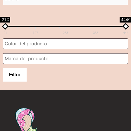
21€
444€
21
127
233
338
444
Filtro