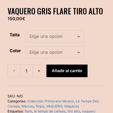
VAQUERO GRIS FLARE TIRO ALTO
150,00
€
Talla
Color
-
+
Añadir al carrito
Vaquero
gris
flare
tiro
SKU:
N/D
alto
Categorías:
Colección Primavera-Verano
,
Le Temps Des
cantidad
Cerises
,
Marcas
,
Ropa
,
VAQUERO
,
Vaqueros
Etiquetas:
flare
,
le temps de cerises
,
tiro alto
,
vaquero