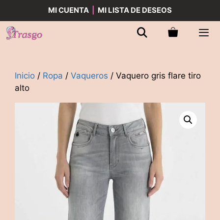
Saltar
MI CUENTA
|
MI LISTA DE DESEOS
al
contenido
Men
Inicio
/
Ropa
/
Vaqueros
/ Vaquero gris flare tiro
alto