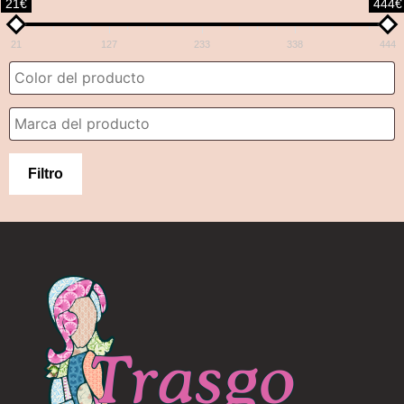
21€
444€
21
127
233
338
444
Filtro