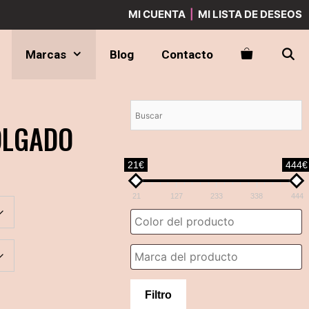
MI CUENTA
|
MI LISTA DE DESEOS
Marcas
Blog
Contacto
OLGADO
21€
444€
21
127
233
338
444
Filtro