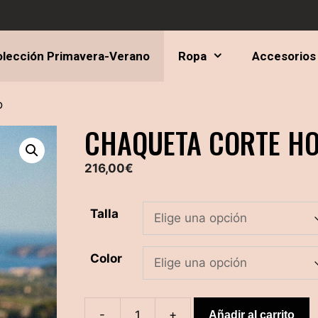
lección Primavera-Verano
Ropa
Accesorios
o
CHAQUETA CORTE H
216,00
€
Talla
Color
-
+
Añadir al carrito