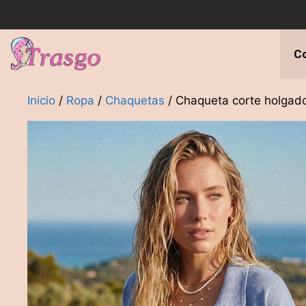
Saltar
al
contenido
Co
Inicio
/
Ropa
/
Chaquetas
/ Chaqueta corte holgad