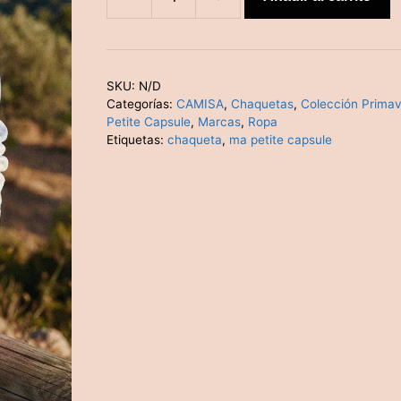
Chaqueta
corte
holgado
cantidad
SKU:
N/D
Categorías:
CAMISA
,
Chaquetas
,
Colección Prima
Petite Capsule
,
Marcas
,
Ropa
Etiquetas:
chaqueta
,
ma petite capsule