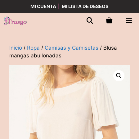
Saltar
MI CUENTA
|
MI LISTA DE DESEOS
al
contenido
Men
Inicio
/
Ropa
/
Camisas y Camisetas
/ Blusa
mangas abullonadas