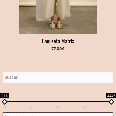
Camiseta Matrix
77,00
€
21€
444€
21
127
233
338
444