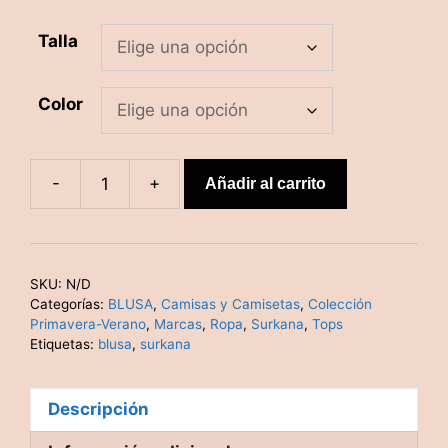
Talla
Color
-
+
Añadir al carrito
Blusa
mangas
abullonadas
cantidad
SKU:
N/D
Categorías:
BLUSA
,
Camisas y Camisetas
,
Colección
Primavera-Verano
,
Marcas
,
Ropa
,
Surkana
,
Tops
Etiquetas:
blusa
,
surkana
Descripción