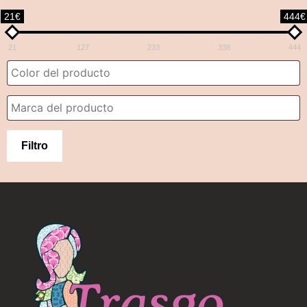
21€
444€
21
127
233
338
444
Filtro