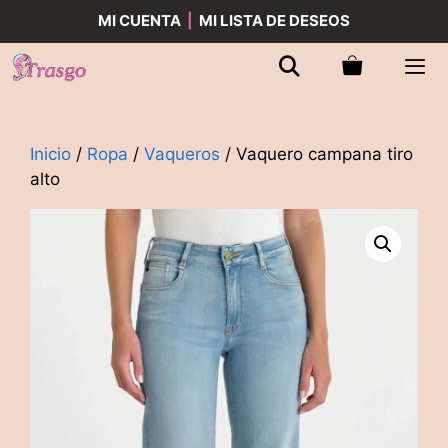
Saltar
MI CUENTA
|
MI LISTA DE DESEOS
al
contenido
Men
Inicio
/
Ropa
/
Vaqueros
/ Vaquero campana tiro
alto