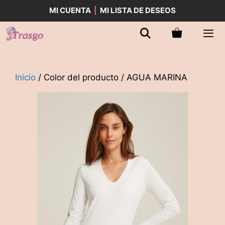
Saltar
MI CUENTA
|
MI LISTA DE DESEOS
al
contenido
Men
Inicio
/ Color del producto / AGUA MARINA