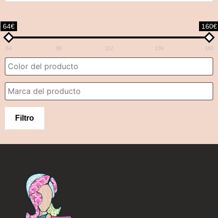
64€
160€
64
88
112
136
160
Filtro