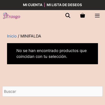
Saltar
MI CUENTA
|
MI LISTA DE DESEOS
al
contenido
Men
Inicio
/ MINIFALDA
No se han encontrado productos que
coincidan con tu selección.