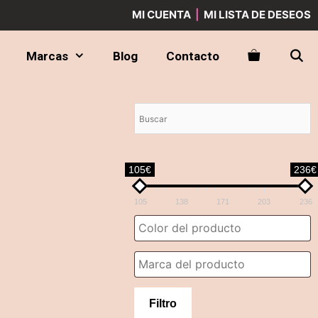
MI CUENTA
|
MI LISTA DE DESEOS
Marcas
Blog
Contacto
105€
236€
105
138
171
203
236
Filtro