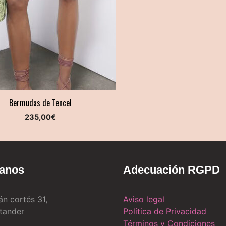
Bermudas de Tencel
235,00
€
tanos
Adecuación RGPD
án cortés 31,
Aviso legal
tander
Política de Privacidad
Términos y Condiciones