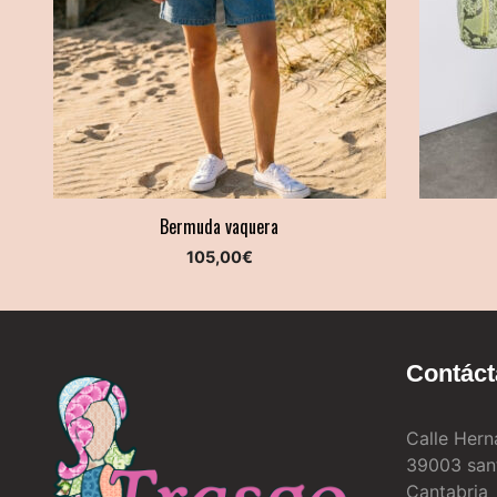
Bermuda vaquera
105,00
€
Contác
Calle Hern
39003 san
Cantabria